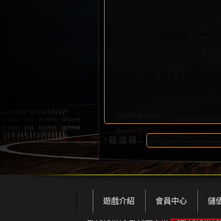
驗 證 碼：
*
遊戲介紹
會員中心
儲