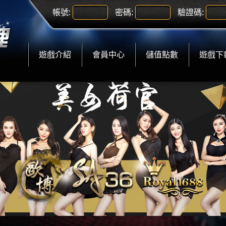
帳號:
密碼:
驗證碼:
遊戲介紹
會員中心
儲值點數
遊戲下